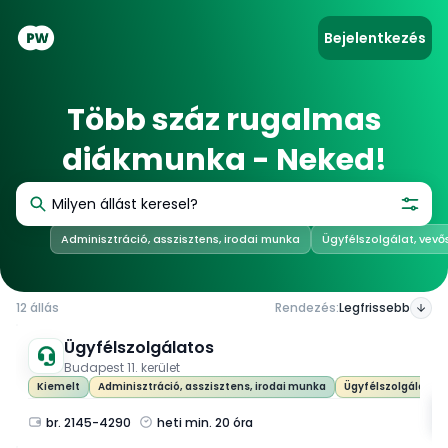
Bejelentkezés
T
ö
b
b
s
z
á
z
r
u
g
a
l
m
a
s
d
i
á
k
m
u
n
k
a
-
N
e
k
e
d
!
Adminisztráció, asszisztens, irodai munka
Ügyfélszolgálat, vevő
Rendezés
:
Legfrissebb
12
állás
Ügyfélszolgálatos
Budapest 11. kerület
Kiemelt
Adminisztráció, asszisztens, irodai munka
Ügyfélszolgálat, v
br. 2145-4290
heti min. 20 óra