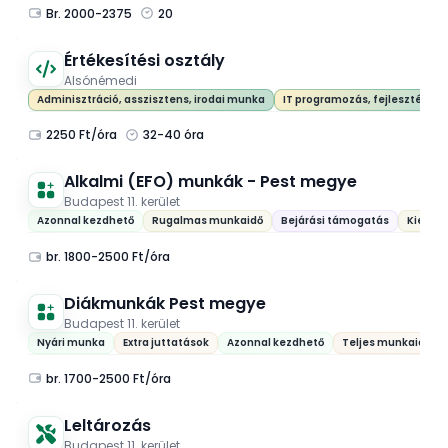
Br. 2000-2375
20
Értékesítési osztály
Alsónémedi
Adminisztráció, asszisztens, irodai munka
IT programozás, fejlesztés
2250 Ft/óra
32-40 óra
Alkalmi (EFO) munkák - Pest megye
Budapest 11. kerület
Azonnal kezdhető
Rugalmas munkaidő
Bejárási támogatás
Kiemel
br. 1800-2500 Ft/óra
Diákmunkák Pest megye
Budapest 11. kerület
Nyári munka
Extra juttatások
Azonnal kezdhető
Teljes munkaidő
br. 1700-2500 Ft/óra
Leltározás
Budapest 11. kerület