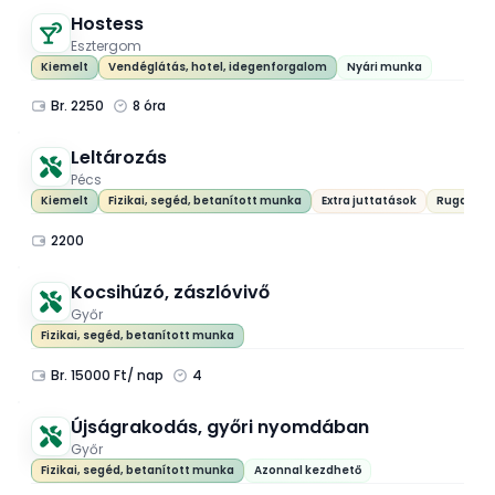
Hostess
Esztergom
Kiemelt
Vendéglátás, hotel, idegenforgalom
Nyári munka
Br. 2250
8 óra
Leltározás
Pécs
Kiemelt
Fizikai, segéd, betanított munka
Extra juttatások
Rugalmas
2200
Kocsihúzó, zászlóvivő
Győr
Fizikai, segéd, betanított munka
Br. 15000 Ft/ nap
4
Újságrakodás, győri nyomdában
Győr
Fizikai, segéd, betanított munka
Azonnal kezdhető